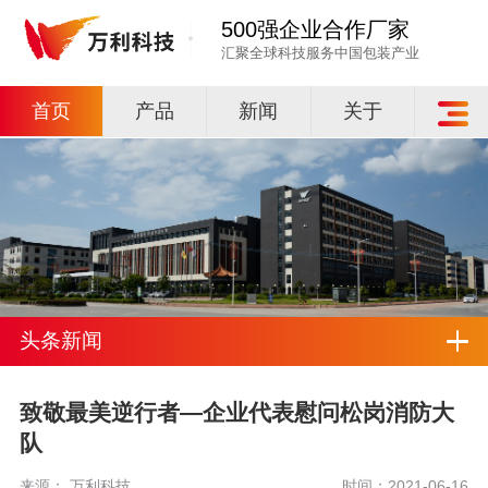
500强企业合作厂家
汇聚全球科技服务中国包装产业
首页
产品
新闻
关于
头条新闻
致敬最美逆行者—企业代表慰问松岗消防大
队
来源： 万利科技
时间：2021-06-16